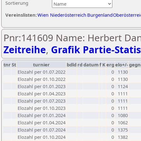
Sortierung
Vereinslisten:
Wien
Niederösterreich
Burgenland
Oberösterrei
Pnr:141609 Name: Herbert Dan
Zeitreihe
,
Grafik Partie-Statis
tnr
St
turnier
bdld
rd
datum
f
K
erg
elo+/-
gegn
Elozahl per 01.07.2022
0
1130
Elozahl per 01.10.2022
0
1130
Elozahl per 01.01.2023
0
1124
Elozahl per 01.04.2023
0
1111
Elozahl per 01.07.2023
0
1111
Elozahl per 01.10.2023
0
1111
Elozahl per 01.01.2024
0
1080
Elozahl per 01.04.2024
0
1062
Elozahl per 01.07.2024
0
1375
Elozahl per 01.10.2024
0
1382