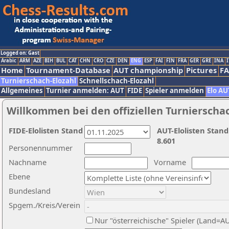
Logged on: Gast
Arabic
ARM
AZE
BIH
BUL
CAT
CHN
CRO
CZE
DEN
ENG
ESP
FAI
FIN
FRA
GER
GRE
INA
I
Home
Tournament-Database
AUT championship
Pictures
F
Turnierschach-Elozahl
Schnellschach-Elozahl
Allgemeines
Turnier anmelden: AUT
FIDE
Spieler anmelden
Elo AU
Willkommen bei den offiziellen Turnierscha
FIDE-Elolisten Stand
AUT-Elolisten Stand
8.601
Personennummer
Nachname
Vorname
Ebene
Bundesland
Spgem./Kreis/Verein
Nur "österreichische" Spieler (Land=A