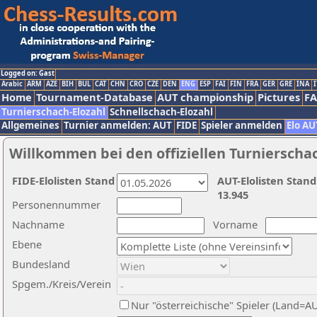
Logged on: Gast
Arabic
ARM
AZE
BIH
BUL
CAT
CHN
CRO
CZE
DEN
ENG
ESP
FAI
FIN
FRA
GER
GRE
INA
I
Home
Tournament-Database
AUT championship
Pictures
F
Turnierschach-Elozahl
Schnellschach-Elozahl
Allgemeines
Turnier anmelden: AUT
FIDE
Spieler anmelden
Elo AU
Willkommen bei den offiziellen Turnierscha
FIDE-Elolisten Stand
AUT-Elolisten Stand
13.945
Personennummer
Nachname
Vorname
Ebene
Bundesland
Spgem./Kreis/Verein
Nur "österreichische" Spieler (Land=A