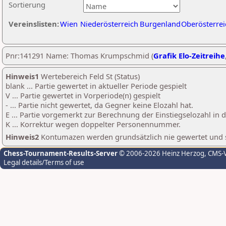
Sortierung
Vereinslisten:
Wien
Niederösterreich
Burgenland
Oberösterrei
Pnr:141291 Name: Thomas Krumpschmid (
Grafik Elo-Zeitreihe
Hinweis1
Wertebereich Feld St (Status)
blank ... Partie gewertet in aktueller Periode gespielt
V ... Partie gewertet in Vorperiode(n) gespielt
- ... Partie nicht gewertet, da Gegner keine Elozahl hat.
E ... Partie vorgemerkt zur Berechnung der Einstiegselozahl in
K ... Korrektur wegen doppelter Personennummer.
Hinweis2
Kontumazen werden grundsätzlich nie gewertet und sin
Chess-Tournament-Results-Server
© 2006-2026 Heinz Herzog
, CMS-
Legal details/Terms of use