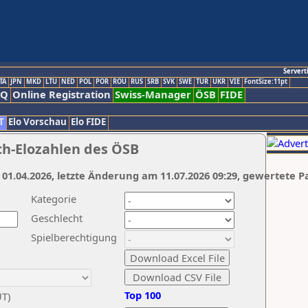
Servert
TA
JPN
MKD
LTU
NED
POL
POR
ROU
RUS
SRB
SVK
SWE
TUR
UKR
VIE
FontSize:11pt
AQ
Online Registration
Swiss-Manager
ÖSB
FIDE
T
Elo Vorschau
Elo FIDE
ch-Elozahlen des ÖSB
 01.04.2026, letzte Änderung am 11.07.2026 09:29, gewertete P
Kategorie
Geschlecht
Spielberechtigung
Top 100
UT)