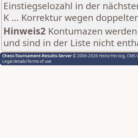
Einstiegselozahl in der nächst
K ... Korrektur wegen doppelt
Hinweis2
Kontumazen werden g
und sind in der Liste nicht enth
Chess-Tournament-Results-Server
© 2006-2026 Heinz Herzog
, CMS-
Legal details/Terms of use