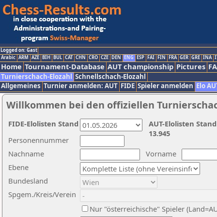
Logged on: Gast
Arabic
ARM
AZE
BIH
BUL
CAT
CHN
CRO
CZE
DEN
ENG
ESP
FAI
FIN
FRA
GER
GRE
INA
I
Home
Tournament-Database
AUT championship
Pictures
F
Turnierschach-Elozahl
Schnellschach-Elozahl
Allgemeines
Turnier anmelden: AUT
FIDE
Spieler anmelden
Elo AU
Willkommen bei den offiziellen Turnierscha
FIDE-Elolisten Stand
AUT-Elolisten Stand
13.945
Personennummer
Nachname
Vorname
Ebene
Bundesland
Spgem./Kreis/Verein
Nur "österreichische" Spieler (Land=A