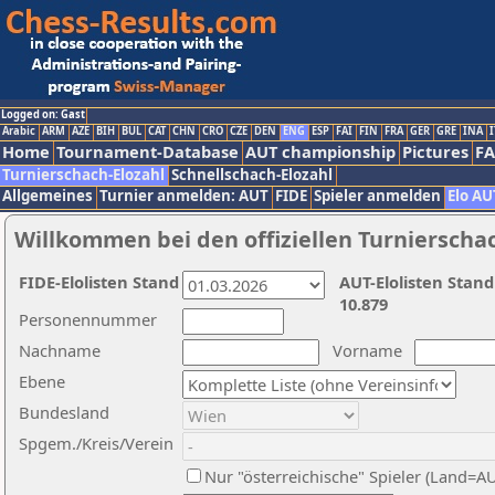
Logged on: Gast
Arabic
ARM
AZE
BIH
BUL
CAT
CHN
CRO
CZE
DEN
ENG
ESP
FAI
FIN
FRA
GER
GRE
INA
I
Home
Tournament-Database
AUT championship
Pictures
F
Turnierschach-Elozahl
Schnellschach-Elozahl
Allgemeines
Turnier anmelden: AUT
FIDE
Spieler anmelden
Elo AU
Willkommen bei den offiziellen Turnierscha
FIDE-Elolisten Stand
AUT-Elolisten Stand
10.879
Personennummer
Nachname
Vorname
Ebene
Bundesland
Spgem./Kreis/Verein
Nur "österreichische" Spieler (Land=A