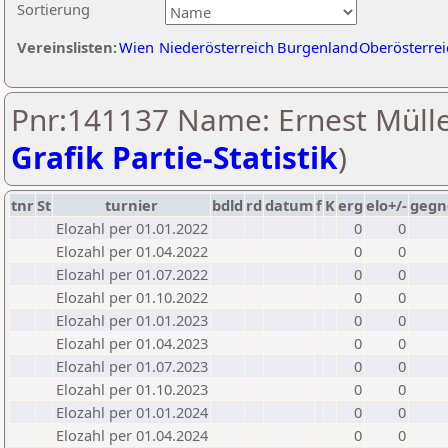
Sortierung
Vereinslisten:
Wien
Niederösterreich
Burgenland
Oberösterrei
Pnr:141137 Name: Ernest Mülle
Grafik Partie-Statistik
)
tnr
St
turnier
bdld
rd
datum
f
K
erg
elo+/-
gegn
Elozahl per 01.01.2022
0
0
Elozahl per 01.04.2022
0
0
Elozahl per 01.07.2022
0
0
Elozahl per 01.10.2022
0
0
Elozahl per 01.01.2023
0
0
Elozahl per 01.04.2023
0
0
Elozahl per 01.07.2023
0
0
Elozahl per 01.10.2023
0
0
Elozahl per 01.01.2024
0
0
Elozahl per 01.04.2024
0
0