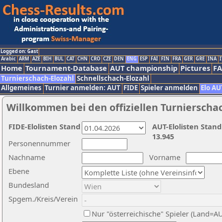
Logged on: Gast
Arabic
ARM
AZE
BIH
BUL
CAT
CHN
CRO
CZE
DEN
ENG
ESP
FAI
FIN
FRA
GER
GRE
INA
I
Home
Tournament-Database
AUT championship
Pictures
F
Turnierschach-Elozahl
Schnellschach-Elozahl
Allgemeines
Turnier anmelden: AUT
FIDE
Spieler anmelden
Elo AU
Willkommen bei den offiziellen Turnierscha
FIDE-Elolisten Stand
AUT-Elolisten Stand
13.945
Personennummer
Nachname
Vorname
Ebene
Bundesland
Spgem./Kreis/Verein
Nur "österreichische" Spieler (Land=A