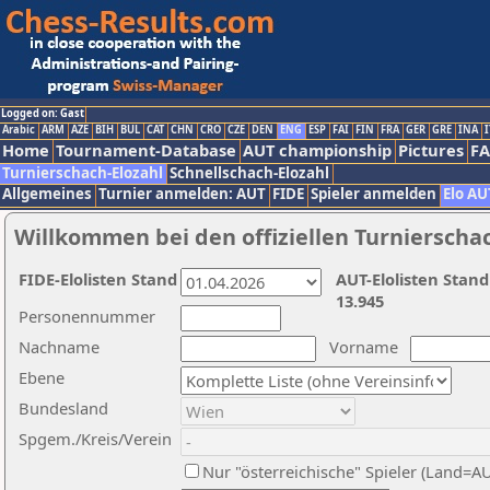
Logged on: Gast
Arabic
ARM
AZE
BIH
BUL
CAT
CHN
CRO
CZE
DEN
ENG
ESP
FAI
FIN
FRA
GER
GRE
INA
I
Home
Tournament-Database
AUT championship
Pictures
F
Turnierschach-Elozahl
Schnellschach-Elozahl
Allgemeines
Turnier anmelden: AUT
FIDE
Spieler anmelden
Elo AU
Willkommen bei den offiziellen Turnierscha
FIDE-Elolisten Stand
AUT-Elolisten Stand
13.945
Personennummer
Nachname
Vorname
Ebene
Bundesland
Spgem./Kreis/Verein
Nur "österreichische" Spieler (Land=A