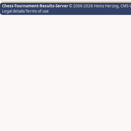
Chess-Tournament-Results-Server
© 2006-2026 Heinz Herzog
, CMS-
Legal details/Terms of use