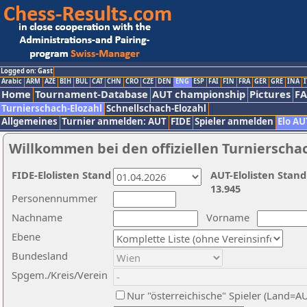
Logged on: Gast
Arabic
ARM
AZE
BIH
BUL
CAT
CHN
CRO
CZE
DEN
ENG
ESP
FAI
FIN
FRA
GER
GRE
INA
I
Home
Tournament-Database
AUT championship
Pictures
F
Turnierschach-Elozahl
Schnellschach-Elozahl
Allgemeines
Turnier anmelden: AUT
FIDE
Spieler anmelden
Elo AU
Willkommen bei den offiziellen Turnierscha
FIDE-Elolisten Stand
AUT-Elolisten Stand
13.945
Personennummer
Nachname
Vorname
Ebene
Bundesland
Spgem./Kreis/Verein
Nur "österreichische" Spieler (Land=A