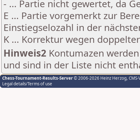
- ... Partie nicht gewertet, da 
E ... Partie vorgemerkt zur Be
Einstiegselozahl in der nächst
K ... Korrektur wegen doppelt
Hinweis2
Kontumazen werden g
und sind in der Liste nicht enth
Chess-Tournament-Results-Server
© 2006-2026 Heinz Herzog
, CMS-
Legal details/Terms of use