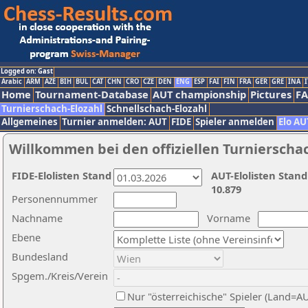
Logged on: Gast
Arabic
ARM
AZE
BIH
BUL
CAT
CHN
CRO
CZE
DEN
ENG
ESP
FAI
FIN
FRA
GER
GRE
INA
I
Home
Tournament-Database
AUT championship
Pictures
F
Turnierschach-Elozahl
Schnellschach-Elozahl
Allgemeines
Turnier anmelden: AUT
FIDE
Spieler anmelden
Elo AU
Willkommen bei den offiziellen Turnierscha
FIDE-Elolisten Stand
AUT-Elolisten Stand
10.879
Personennummer
Nachname
Vorname
Ebene
Bundesland
Spgem./Kreis/Verein
Nur "österreichische" Spieler (Land=A