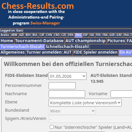
Logged on: Gast
Arabic
ARM
AZE
BIH
BUL
CAT
CHN
CRO
CZE
DEN
ENG
ESP
FAI
FIN
FRA
GER
GRE
INA
I
Home
Tournament-Database
AUT championship
Pictures
F
Turnierschach-Elozahl
Schnellschach-Elozahl
Allgemeines
Turnier anmelden: AUT
FIDE
Spieler anmelden
Elo AU
Willkommen bei den offiziellen Turnierscha
FIDE-Elolisten Stand
AUT-Elolisten Stand
13.945
Personennummer
Nachname
Vorname
Ebene
Bundesland
Spgem./Kreis/Verein
Nur "österreichische" Spieler (Land=A