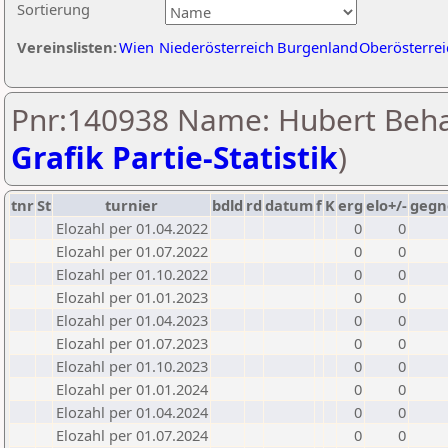
Sortierung
Vereinslisten:
Wien
Niederösterreich
Burgenland
Oberösterrei
Pnr:140938 Name: Hubert Beh
Grafik Partie-Statistik
)
tnr
St
turnier
bdld
rd
datum
f
K
erg
elo+/-
gegn
Elozahl per 01.04.2022
0
0
Elozahl per 01.07.2022
0
0
Elozahl per 01.10.2022
0
0
Elozahl per 01.01.2023
0
0
Elozahl per 01.04.2023
0
0
Elozahl per 01.07.2023
0
0
Elozahl per 01.10.2023
0
0
Elozahl per 01.01.2024
0
0
Elozahl per 01.04.2024
0
0
Elozahl per 01.07.2024
0
0