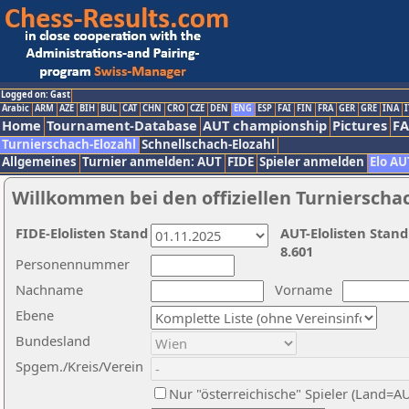
Logged on: Gast
Arabic
ARM
AZE
BIH
BUL
CAT
CHN
CRO
CZE
DEN
ENG
ESP
FAI
FIN
FRA
GER
GRE
INA
I
Home
Tournament-Database
AUT championship
Pictures
F
Turnierschach-Elozahl
Schnellschach-Elozahl
Allgemeines
Turnier anmelden: AUT
FIDE
Spieler anmelden
Elo AU
Willkommen bei den offiziellen Turnierscha
FIDE-Elolisten Stand
AUT-Elolisten Stand
8.601
Personennummer
Nachname
Vorname
Ebene
Bundesland
Spgem./Kreis/Verein
Nur "österreichische" Spieler (Land=A