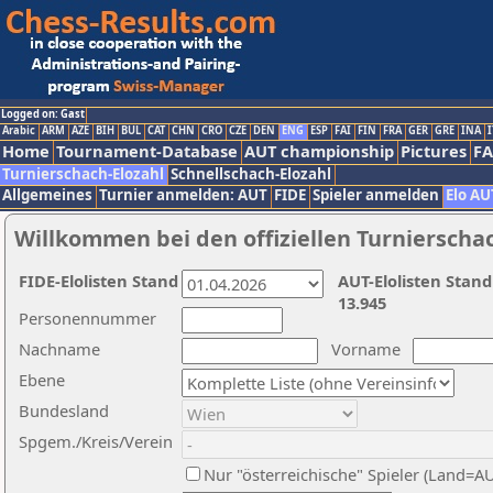
Logged on: Gast
Arabic
ARM
AZE
BIH
BUL
CAT
CHN
CRO
CZE
DEN
ENG
ESP
FAI
FIN
FRA
GER
GRE
INA
I
Home
Tournament-Database
AUT championship
Pictures
F
Turnierschach-Elozahl
Schnellschach-Elozahl
Allgemeines
Turnier anmelden: AUT
FIDE
Spieler anmelden
Elo AU
Willkommen bei den offiziellen Turnierscha
FIDE-Elolisten Stand
AUT-Elolisten Stand
13.945
Personennummer
Nachname
Vorname
Ebene
Bundesland
Spgem./Kreis/Verein
Nur "österreichische" Spieler (Land=A