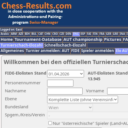
Logged on: Gast
Arabic
ARM
AZE
BIH
BUL
CAT
CHN
CRO
CZE
DEN
ENG
ESP
FAI
FIN
FRA
GER
GRE
INA
I
Home
Tournament-Database
AUT championship
Pictures
F
Turnierschach-Elozahl
Schnellschach-Elozahl
Allgemeines
Turnier anmelden: AUT
FIDE
Spieler anmelden
Elo AU
Willkommen bei den offiziellen Turnierscha
FIDE-Elolisten Stand
AUT-Elolisten Stand
13.945
Personennummer
Nachname
Vorname
Ebene
Bundesland
Spgem./Kreis/Verein
Nur "österreichische" Spieler (Land=A