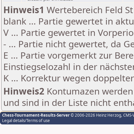
Hinweis1
Wertebereich Feld St 
blank ... Partie gewertet in akt
V ... Partie gewertet in Vorperi
- ... Partie nicht gewertet, da 
E ... Partie vorgemerkt zur Be
Einstiegselozahl in der nächst
K ... Korrektur wegen doppelt
Hinweis2
Kontumazen werden g
und sind in der Liste nicht enth
Chess-Tournament-Results-Server
© 2006-2026 Heinz Herzog
, CMS-
Legal details/Terms of use