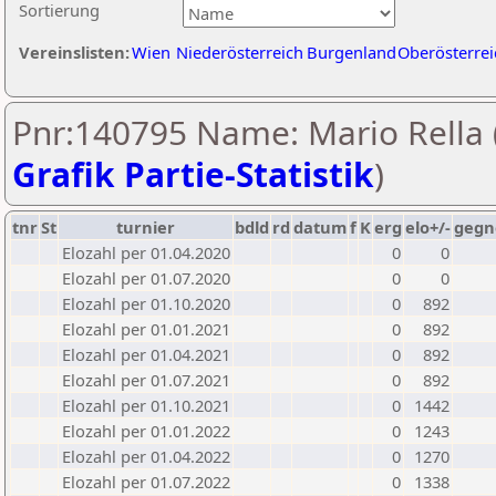
Sortierung
Vereinslisten:
Wien
Niederösterreich
Burgenland
Oberösterrei
Pnr:140795 Name: Mario Rella 
Grafik Partie-Statistik
)
tnr
St
turnier
bdld
rd
datum
f
K
erg
elo+/-
gegn
Elozahl per 01.04.2020
0
0
Elozahl per 01.07.2020
0
0
Elozahl per 01.10.2020
0
892
Elozahl per 01.01.2021
0
892
Elozahl per 01.04.2021
0
892
Elozahl per 01.07.2021
0
892
Elozahl per 01.10.2021
0
1442
Elozahl per 01.01.2022
0
1243
Elozahl per 01.04.2022
0
1270
Elozahl per 01.07.2022
0
1338