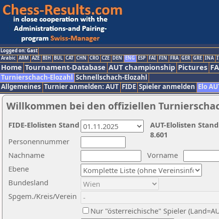
Logged on: Gast
Arabic
ARM
AZE
BIH
BUL
CAT
CHN
CRO
CZE
DEN
ENG
ESP
FAI
FIN
FRA
GER
GRE
INA
I
Home
Tournament-Database
AUT championship
Pictures
F
Turnierschach-Elozahl
Schnellschach-Elozahl
Allgemeines
Turnier anmelden: AUT
FIDE
Spieler anmelden
Elo AU
Willkommen bei den offiziellen Turnierscha
FIDE-Elolisten Stand
AUT-Elolisten Stand
8.601
Personennummer
Nachname
Vorname
Ebene
Bundesland
Spgem./Kreis/Verein
Nur "österreichische" Spieler (Land=A