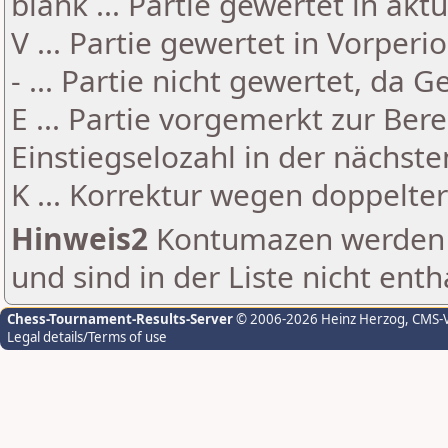
blank ... Partie gewertet in akt
V ... Partie gewertet in Vorperi
- ... Partie nicht gewertet, da 
E ... Partie vorgemerkt zur Be
Einstiegselozahl in der nächst
K ... Korrektur wegen doppelt
Hinweis2
Kontumazen werden g
und sind in der Liste nicht enth
Chess-Tournament-Results-Server
© 2006-2026 Heinz Herzog
, CMS-
Legal details/Terms of use