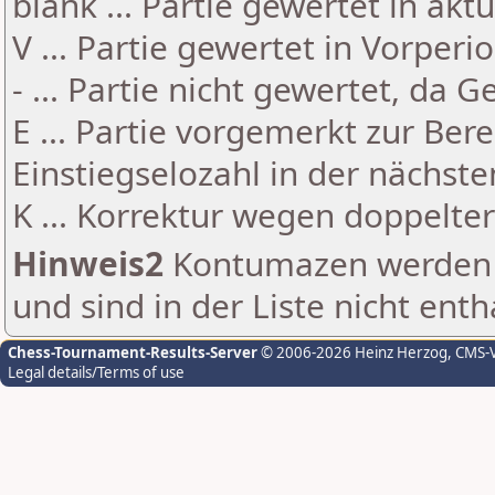
blank ... Partie gewertet in akt
V ... Partie gewertet in Vorperi
- ... Partie nicht gewertet, da 
E ... Partie vorgemerkt zur Be
Einstiegselozahl in der nächst
K ... Korrektur wegen doppelt
Hinweis2
Kontumazen werden g
und sind in der Liste nicht enth
Chess-Tournament-Results-Server
© 2006-2026 Heinz Herzog
, CMS-
Legal details/Terms of use