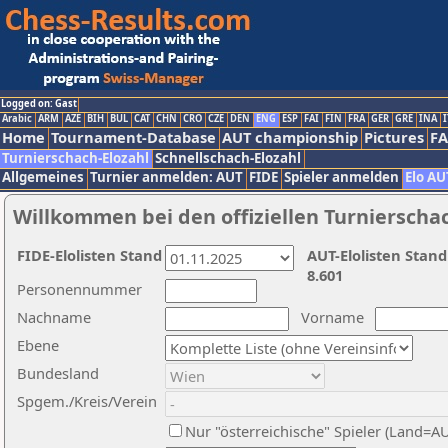
Logged on: Gast
Arabic
ARM
AZE
BIH
BUL
CAT
CHN
CRO
CZE
DEN
ENG
ESP
FAI
FIN
FRA
GER
GRE
INA
I
Home
Tournament-Database
AUT championship
Pictures
F
Turnierschach-Elozahl
Schnellschach-Elozahl
Allgemeines
Turnier anmelden: AUT
FIDE
Spieler anmelden
Elo AU
Willkommen bei den offiziellen Turnierscha
FIDE-Elolisten Stand
AUT-Elolisten Stand
8.601
Personennummer
Nachname
Vorname
Ebene
Bundesland
Spgem./Kreis/Verein
Nur "österreichische" Spieler (Land=A