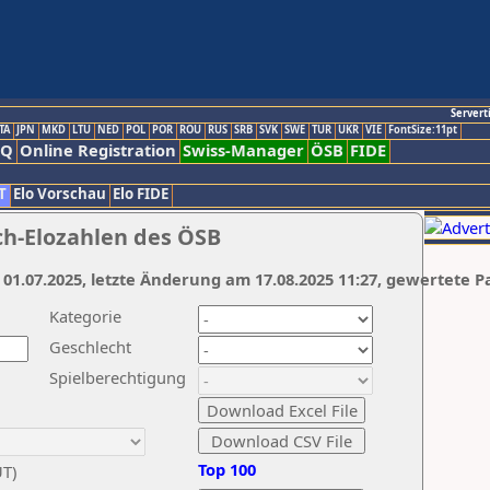
Servert
TA
JPN
MKD
LTU
NED
POL
POR
ROU
RUS
SRB
SVK
SWE
TUR
UKR
VIE
FontSize:11pt
AQ
Online Registration
Swiss-Manager
ÖSB
FIDE
T
Elo Vorschau
Elo FIDE
ch-Elozahlen des ÖSB
 01.07.2025, letzte Änderung am 17.08.2025 11:27, gewertete P
Kategorie
Geschlecht
Spielberechtigung
Top 100
UT)