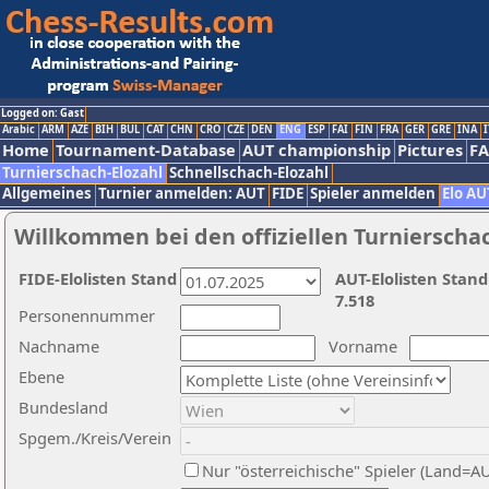
Logged on: Gast
Arabic
ARM
AZE
BIH
BUL
CAT
CHN
CRO
CZE
DEN
ENG
ESP
FAI
FIN
FRA
GER
GRE
INA
I
Home
Tournament-Database
AUT championship
Pictures
F
Turnierschach-Elozahl
Schnellschach-Elozahl
Allgemeines
Turnier anmelden: AUT
FIDE
Spieler anmelden
Elo AU
Willkommen bei den offiziellen Turnierscha
FIDE-Elolisten Stand
AUT-Elolisten Stand
7.518
Personennummer
Nachname
Vorname
Ebene
Bundesland
Spgem./Kreis/Verein
Nur "österreichische" Spieler (Land=A