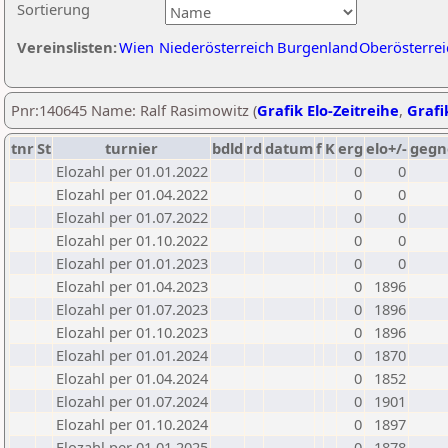
Sortierung
Vereinslisten:
Wien
Niederösterreich
Burgenland
Oberösterrei
Pnr:140645 Name: Ralf Rasimowitz (
Grafik Elo-Zeitreihe
,
Grafi
tnr
St
turnier
bdld
rd
datum
f
K
erg
elo+/-
gegn
Elozahl per 01.01.2022
0
0
Elozahl per 01.04.2022
0
0
Elozahl per 01.07.2022
0
0
Elozahl per 01.10.2022
0
0
Elozahl per 01.01.2023
0
0
Elozahl per 01.04.2023
0
1896
Elozahl per 01.07.2023
0
1896
Elozahl per 01.10.2023
0
1896
Elozahl per 01.01.2024
0
1870
Elozahl per 01.04.2024
0
1852
Elozahl per 01.07.2024
0
1901
Elozahl per 01.10.2024
0
1897
Elozahl per 01.01.2025
0
1878