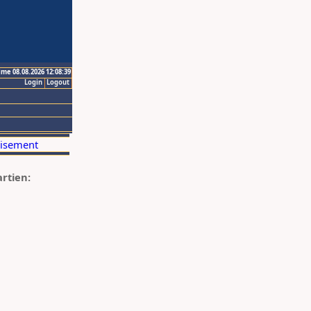
ime 08.08.2026 12:08:39
Login
Logout
artien: