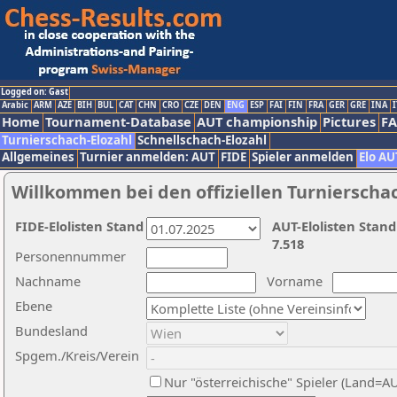
Logged on: Gast
Arabic
ARM
AZE
BIH
BUL
CAT
CHN
CRO
CZE
DEN
ENG
ESP
FAI
FIN
FRA
GER
GRE
INA
I
Home
Tournament-Database
AUT championship
Pictures
F
Turnierschach-Elozahl
Schnellschach-Elozahl
Allgemeines
Turnier anmelden: AUT
FIDE
Spieler anmelden
Elo AU
Willkommen bei den offiziellen Turnierscha
FIDE-Elolisten Stand
AUT-Elolisten Stand
7.518
Personennummer
Nachname
Vorname
Ebene
Bundesland
Spgem./Kreis/Verein
Nur "österreichische" Spieler (Land=A