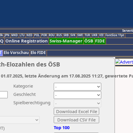
Servert
TA
JPN
MKD
LTU
NED
POL
POR
ROU
RUS
SRB
SVK
SWE
TUR
UKR
VIE
FontSize:11pt
AQ
Online Registration
Swiss-Manager
ÖSB
FIDE
T
Elo Vorschau
Elo FIDE
ch-Elozahlen des ÖSB
 01.07.2025, letzte Änderung am 17.08.2025 11:27, gewertete P
Kategorie
Geschlecht
Spielberechtigung
Top 100
UT)