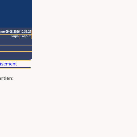
ime 09.08.2026 10:36:21
Login
Logout
artien: