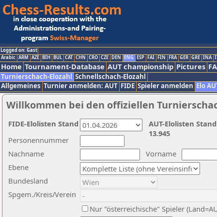
Logged on: Gast
Arabic
ARM
AZE
BIH
BUL
CAT
CHN
CRO
CZE
DEN
ENG
ESP
FAI
FIN
FRA
GER
GRE
INA
I
Home
Tournament-Database
AUT championship
Pictures
F
Turnierschach-Elozahl
Schnellschach-Elozahl
Allgemeines
Turnier anmelden: AUT
FIDE
Spieler anmelden
Elo AU
Willkommen bei den offiziellen Turnierscha
FIDE-Elolisten Stand
AUT-Elolisten Stand
13.945
Personennummer
Nachname
Vorname
Ebene
Bundesland
Spgem./Kreis/Verein
Nur "österreichische" Spieler (Land=A