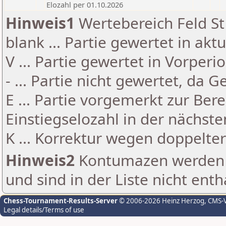
Elozahl per 01.10.2026
Hinweis1
Wertebereich Feld St 
blank ... Partie gewertet in akt
V ... Partie gewertet in Vorperi
- ... Partie nicht gewertet, da 
E ... Partie vorgemerkt zur Be
Einstiegselozahl in der nächst
K ... Korrektur wegen doppelt
Hinweis2
Kontumazen werden g
und sind in der Liste nicht enth
Chess-Tournament-Results-Server
© 2006-2026 Heinz Herzog
, CMS-
Legal details/Terms of use