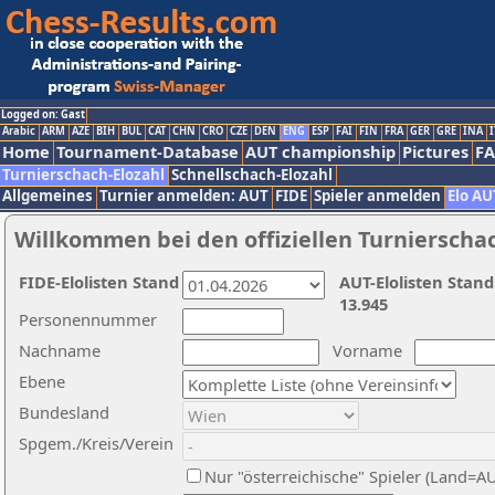
Logged on: Gast
Arabic
ARM
AZE
BIH
BUL
CAT
CHN
CRO
CZE
DEN
ENG
ESP
FAI
FIN
FRA
GER
GRE
INA
I
Home
Tournament-Database
AUT championship
Pictures
F
Turnierschach-Elozahl
Schnellschach-Elozahl
Allgemeines
Turnier anmelden: AUT
FIDE
Spieler anmelden
Elo AU
Willkommen bei den offiziellen Turnierscha
FIDE-Elolisten Stand
AUT-Elolisten Stand
13.945
Personennummer
Nachname
Vorname
Ebene
Bundesland
Spgem./Kreis/Verein
Nur "österreichische" Spieler (Land=A