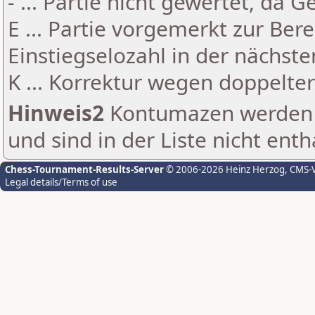
- ... Partie nicht gewertet, da 
E ... Partie vorgemerkt zur Be
Einstiegselozahl in der nächst
K ... Korrektur wegen doppelt
Hinweis2
Kontumazen werden g
und sind in der Liste nicht enth
Chess-Tournament-Results-Server
© 2006-2026 Heinz Herzog
, CMS-
Legal details/Terms of use