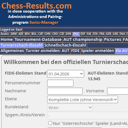
Logged on: Gast
Arabic
ARM
AZE
BIH
BUL
CAT
CHN
CRO
CZE
DEN
ENG
ESP
FAI
FIN
FRA
GER
GRE
INA
I
Home
Tournament-Database
AUT championship
Pictures
F
Turnierschach-Elozahl
Schnellschach-Elozahl
Allgemeines
Turnier anmelden: AUT
FIDE
Spieler anmelden
Elo AU
Willkommen bei den offiziellen Turnierscha
FIDE-Elolisten Stand
AUT-Elolisten Stand
13.945
Personennummer
Nachname
Vorname
Ebene
Bundesland
Spgem./Kreis/Verein
Nur "österreichische" Spieler (Land=A