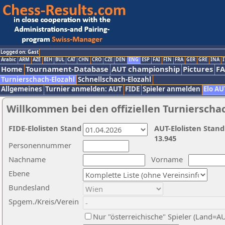
Logged on: Gast
Arabic
ARM
AZE
BIH
BUL
CAT
CHN
CRO
CZE
DEN
ENG
ESP
FAI
FIN
FRA
GER
GRE
INA
I
Home
Tournament-Database
AUT championship
Pictures
F
Turnierschach-Elozahl
Schnellschach-Elozahl
Allgemeines
Turnier anmelden: AUT
FIDE
Spieler anmelden
Elo AU
Willkommen bei den offiziellen Turnierscha
FIDE-Elolisten Stand
AUT-Elolisten Stand
13.945
Personennummer
Nachname
Vorname
Ebene
Bundesland
Spgem./Kreis/Verein
Nur "österreichische" Spieler (Land=A