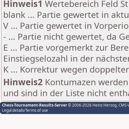
Hinweis1
Wertebereich Feld St 
blank ... Partie gewertet in akt
V ... Partie gewertet in Vorperi
- ... Partie nicht gewertet, da 
E ... Partie vorgemerkt zur Be
Einstiegselozahl in der nächst
K ... Korrektur wegen doppelt
Hinweis2
Kontumazen werden g
und sind in der Liste nicht enth
Chess-Tournament-Results-Server
© 2006-2026 Heinz Herzog
, CMS-
Legal details/Terms of use