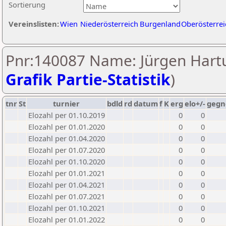
Sortierung
Vereinslisten:
Wien
Niederösterreich
Burgenland
Oberösterrei
Pnr:140087 Name: Jürgen Hart
Grafik Partie-Statistik
)
tnr
St
turnier
bdld
rd
datum
f
K
erg
elo+/-
gegn
Elozahl per 01.10.2019
0
0
Elozahl per 01.01.2020
0
0
Elozahl per 01.04.2020
0
0
Elozahl per 01.07.2020
0
0
Elozahl per 01.10.2020
0
0
Elozahl per 01.01.2021
0
0
Elozahl per 01.04.2021
0
0
Elozahl per 01.07.2021
0
0
Elozahl per 01.10.2021
0
0
Elozahl per 01.01.2022
0
0