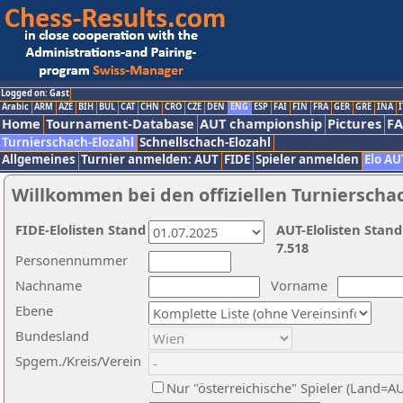
Logged on: Gast
Arabic
ARM
AZE
BIH
BUL
CAT
CHN
CRO
CZE
DEN
ENG
ESP
FAI
FIN
FRA
GER
GRE
INA
I
Home
Tournament-Database
AUT championship
Pictures
F
Turnierschach-Elozahl
Schnellschach-Elozahl
Allgemeines
Turnier anmelden: AUT
FIDE
Spieler anmelden
Elo AU
Willkommen bei den offiziellen Turnierscha
FIDE-Elolisten Stand
AUT-Elolisten Stand
7.518
Personennummer
Nachname
Vorname
Ebene
Bundesland
Spgem./Kreis/Verein
Nur "österreichische" Spieler (Land=A