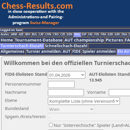
Logged on: Gast
Arabic
ARM
AZE
BIH
BUL
CAT
CHN
CRO
CZE
DEN
ENG
ESP
FAI
FIN
FRA
GER
GRE
INA
I
Home
Tournament-Database
AUT championship
Pictures
F
Turnierschach-Elozahl
Schnellschach-Elozahl
Allgemeines
Turnier anmelden: AUT
FIDE
Spieler anmelden
Elo AU
Willkommen bei den offiziellen Turnierscha
FIDE-Elolisten Stand
AUT-Elolisten Stand
13.945
Personennummer
Nachname
Vorname
Ebene
Bundesland
Spgem./Kreis/Verein
Nur "österreichische" Spieler (Land=A