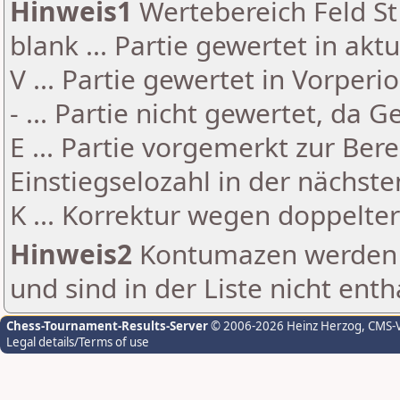
Hinweis1
Wertebereich Feld St 
blank ... Partie gewertet in akt
V ... Partie gewertet in Vorperi
- ... Partie nicht gewertet, da 
E ... Partie vorgemerkt zur Be
Einstiegselozahl in der nächst
K ... Korrektur wegen doppelt
Hinweis2
Kontumazen werden g
und sind in der Liste nicht enth
Chess-Tournament-Results-Server
© 2006-2026 Heinz Herzog
, CMS-
Legal details/Terms of use