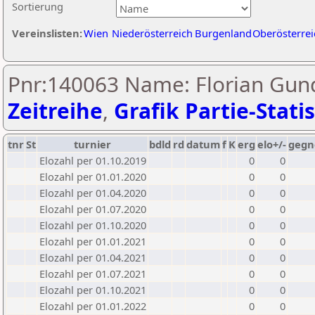
Sortierung
Vereinslisten:
Wien
Niederösterreich
Burgenland
Oberösterrei
Pnr:140063 Name: Florian Gund
Zeitreihe
,
Grafik Partie-Statis
tnr
St
turnier
bdld
rd
datum
f
K
erg
elo+/-
gegn
Elozahl per 01.10.2019
0
0
Elozahl per 01.01.2020
0
0
Elozahl per 01.04.2020
0
0
Elozahl per 01.07.2020
0
0
Elozahl per 01.10.2020
0
0
Elozahl per 01.01.2021
0
0
Elozahl per 01.04.2021
0
0
Elozahl per 01.07.2021
0
0
Elozahl per 01.10.2021
0
0
Elozahl per 01.01.2022
0
0