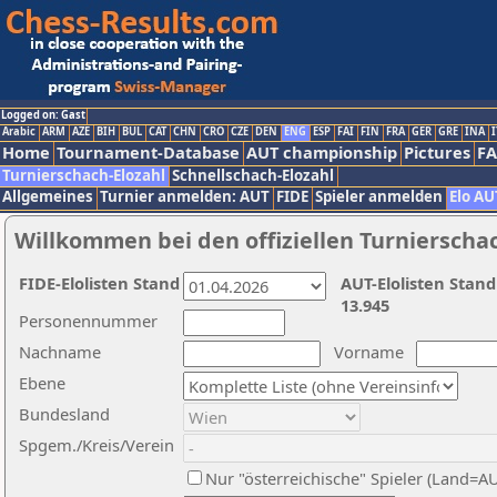
Logged on: Gast
Arabic
ARM
AZE
BIH
BUL
CAT
CHN
CRO
CZE
DEN
ENG
ESP
FAI
FIN
FRA
GER
GRE
INA
I
Home
Tournament-Database
AUT championship
Pictures
F
Turnierschach-Elozahl
Schnellschach-Elozahl
Allgemeines
Turnier anmelden: AUT
FIDE
Spieler anmelden
Elo AU
Willkommen bei den offiziellen Turnierscha
FIDE-Elolisten Stand
AUT-Elolisten Stand
13.945
Personennummer
Nachname
Vorname
Ebene
Bundesland
Spgem./Kreis/Verein
Nur "österreichische" Spieler (Land=A