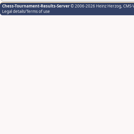
Chess-Tournament-Results-Server
© 2006-2026 Heinz Herzog
, CMS-
Legal details/Terms of use