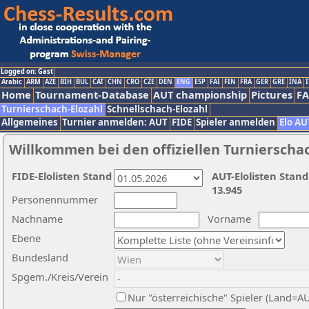
Logged on: Gast
Arabic
ARM
AZE
BIH
BUL
CAT
CHN
CRO
CZE
DEN
ENG
ESP
FAI
FIN
FRA
GER
GRE
INA
I
Home
Tournament-Database
AUT championship
Pictures
F
Turnierschach-Elozahl
Schnellschach-Elozahl
Allgemeines
Turnier anmelden: AUT
FIDE
Spieler anmelden
Elo AU
Willkommen bei den offiziellen Turnierscha
FIDE-Elolisten Stand
AUT-Elolisten Stand
13.945
Personennummer
Nachname
Vorname
Ebene
Bundesland
Spgem./Kreis/Verein
Nur "österreichische" Spieler (Land=A