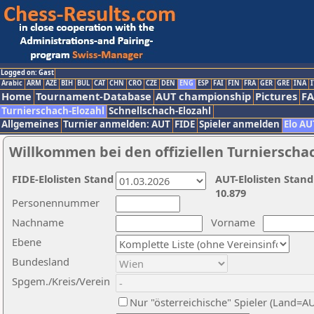
Logged on: Gast
Arabic
ARM
AZE
BIH
BUL
CAT
CHN
CRO
CZE
DEN
ENG
ESP
FAI
FIN
FRA
GER
GRE
INA
I
Home
Tournament-Database
AUT championship
Pictures
F
Turnierschach-Elozahl
Schnellschach-Elozahl
Allgemeines
Turnier anmelden: AUT
FIDE
Spieler anmelden
Elo AU
Willkommen bei den offiziellen Turnierscha
FIDE-Elolisten Stand
AUT-Elolisten Stand
10.879
Personennummer
Nachname
Vorname
Ebene
Bundesland
Spgem./Kreis/Verein
Nur "österreichische" Spieler (Land=A