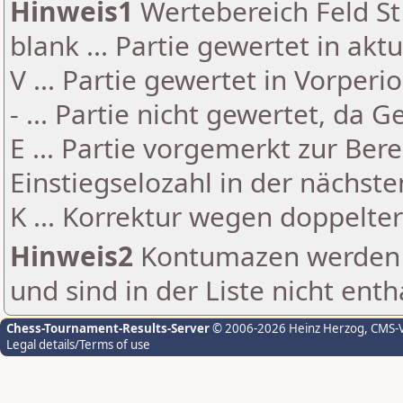
Hinweis1
Wertebereich Feld St 
blank ... Partie gewertet in akt
V ... Partie gewertet in Vorperi
- ... Partie nicht gewertet, da 
E ... Partie vorgemerkt zur Be
Einstiegselozahl in der nächst
K ... Korrektur wegen doppelt
Hinweis2
Kontumazen werden g
und sind in der Liste nicht enth
Chess-Tournament-Results-Server
© 2006-2026 Heinz Herzog
, CMS-
Legal details/Terms of use