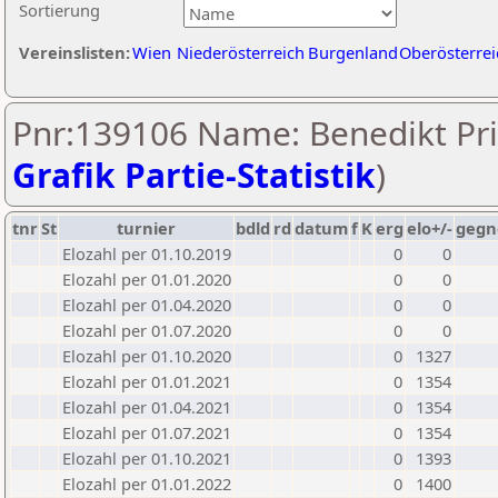
Sortierung
Vereinslisten:
Wien
Niederösterreich
Burgenland
Oberösterrei
Pnr:139106 Name: Benedikt Pri
Grafik Partie-Statistik
)
tnr
St
turnier
bdld
rd
datum
f
K
erg
elo+/-
gegn
Elozahl per 01.10.2019
0
0
Elozahl per 01.01.2020
0
0
Elozahl per 01.04.2020
0
0
Elozahl per 01.07.2020
0
0
Elozahl per 01.10.2020
0
1327
Elozahl per 01.01.2021
0
1354
Elozahl per 01.04.2021
0
1354
Elozahl per 01.07.2021
0
1354
Elozahl per 01.10.2021
0
1393
Elozahl per 01.01.2022
0
1400