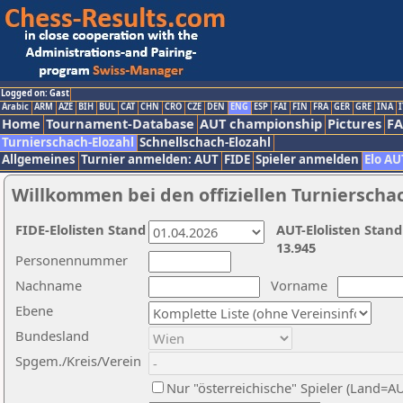
Logged on: Gast
Arabic
ARM
AZE
BIH
BUL
CAT
CHN
CRO
CZE
DEN
ENG
ESP
FAI
FIN
FRA
GER
GRE
INA
I
Home
Tournament-Database
AUT championship
Pictures
F
Turnierschach-Elozahl
Schnellschach-Elozahl
Allgemeines
Turnier anmelden: AUT
FIDE
Spieler anmelden
Elo AU
Willkommen bei den offiziellen Turnierscha
FIDE-Elolisten Stand
AUT-Elolisten Stand
13.945
Personennummer
Nachname
Vorname
Ebene
Bundesland
Spgem./Kreis/Verein
Nur "österreichische" Spieler (Land=A