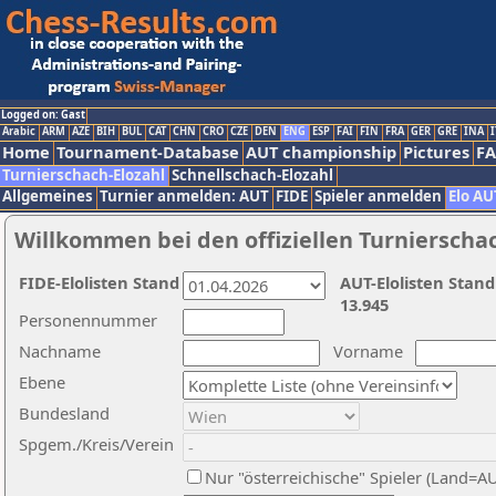
Logged on: Gast
Arabic
ARM
AZE
BIH
BUL
CAT
CHN
CRO
CZE
DEN
ENG
ESP
FAI
FIN
FRA
GER
GRE
INA
I
Home
Tournament-Database
AUT championship
Pictures
F
Turnierschach-Elozahl
Schnellschach-Elozahl
Allgemeines
Turnier anmelden: AUT
FIDE
Spieler anmelden
Elo AU
Willkommen bei den offiziellen Turnierscha
FIDE-Elolisten Stand
AUT-Elolisten Stand
13.945
Personennummer
Nachname
Vorname
Ebene
Bundesland
Spgem./Kreis/Verein
Nur "österreichische" Spieler (Land=A