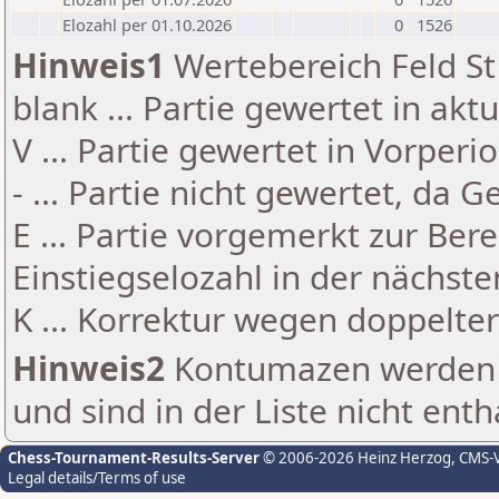
Elozahl per 01.10.2026
0
1526
Hinweis1
Wertebereich Feld St 
blank ... Partie gewertet in akt
V ... Partie gewertet in Vorperi
- ... Partie nicht gewertet, da 
E ... Partie vorgemerkt zur Be
Einstiegselozahl in der nächst
K ... Korrektur wegen doppelt
Hinweis2
Kontumazen werden g
und sind in der Liste nicht enth
Chess-Tournament-Results-Server
© 2006-2026 Heinz Herzog
, CMS-
Legal details/Terms of use