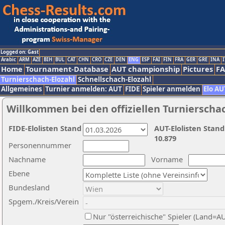
Logged on: Gast
Arabic
ARM
AZE
BIH
BUL
CAT
CHN
CRO
CZE
DEN
ENG
ESP
FAI
FIN
FRA
GER
GRE
INA
I
Home
Tournament-Database
AUT championship
Pictures
F
Turnierschach-Elozahl
Schnellschach-Elozahl
Allgemeines
Turnier anmelden: AUT
FIDE
Spieler anmelden
Elo AU
Willkommen bei den offiziellen Turnierscha
FIDE-Elolisten Stand
AUT-Elolisten Stand
10.879
Personennummer
Nachname
Vorname
Ebene
Bundesland
Spgem./Kreis/Verein
Nur "österreichische" Spieler (Land=A