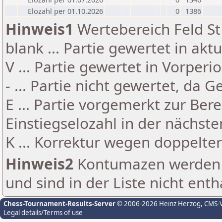
Elozahl per 01.10.2026
0
1386
Hinweis1
Wertebereich Feld St 
blank ... Partie gewertet in akt
V ... Partie gewertet in Vorperi
- ... Partie nicht gewertet, da 
E ... Partie vorgemerkt zur Be
Einstiegselozahl in der nächst
K ... Korrektur wegen doppelt
Hinweis2
Kontumazen werden g
und sind in der Liste nicht enth
Chess-Tournament-Results-Server
© 2006-2026 Heinz Herzog
, CMS-
Legal details/Terms of use