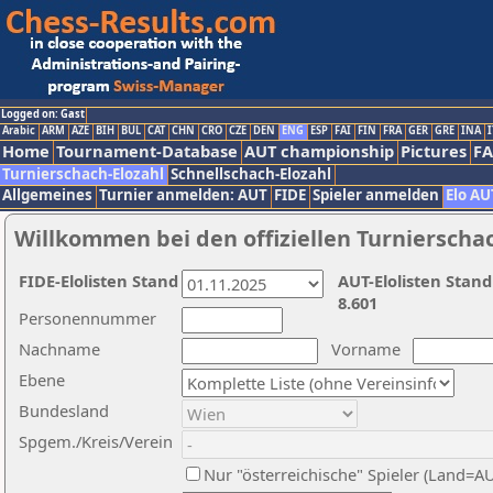
Logged on: Gast
Arabic
ARM
AZE
BIH
BUL
CAT
CHN
CRO
CZE
DEN
ENG
ESP
FAI
FIN
FRA
GER
GRE
INA
I
Home
Tournament-Database
AUT championship
Pictures
F
Turnierschach-Elozahl
Schnellschach-Elozahl
Allgemeines
Turnier anmelden: AUT
FIDE
Spieler anmelden
Elo AU
Willkommen bei den offiziellen Turnierscha
FIDE-Elolisten Stand
AUT-Elolisten Stand
8.601
Personennummer
Nachname
Vorname
Ebene
Bundesland
Spgem./Kreis/Verein
Nur "österreichische" Spieler (Land=A