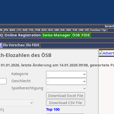
Servert
TA
JPN
MKD
LTU
NED
POL
POR
ROU
RUS
SRB
SVK
SWE
TUR
UKR
VIE
FontSize:11pt
AQ
Online Registration
Swiss-Manager
ÖSB
FIDE
T
Elo Vorschau
Elo FIDE
ch-Elozahlen des ÖSB
 01.01.2026, letzte Änderung am 14.01.2026 09:08, gewertete P
Kategorie
Geschlecht
Spielberechtigung
Top 100
UT)