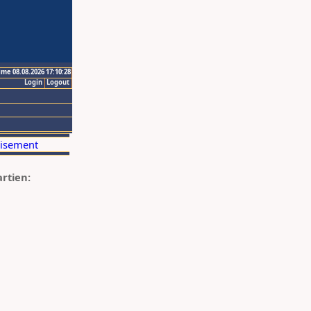
ime 08.08.2026 17:10:28
Login
Logout
artien: