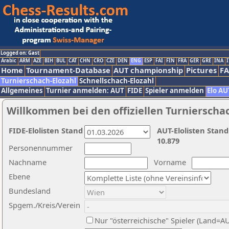
Logged on: Gast
Arabic
ARM
AZE
BIH
BUL
CAT
CHN
CRO
CZE
DEN
ENG
ESP
FAI
FIN
FRA
GER
GRE
INA
I
Home
Tournament-Database
AUT championship
Pictures
F
Turnierschach-Elozahl
Schnellschach-Elozahl
Allgemeines
Turnier anmelden: AUT
FIDE
Spieler anmelden
Elo AU
Willkommen bei den offiziellen Turnierscha
FIDE-Elolisten Stand
AUT-Elolisten Stand
10.879
Personennummer
Nachname
Vorname
Ebene
Bundesland
Spgem./Kreis/Verein
Nur "österreichische" Spieler (Land=A