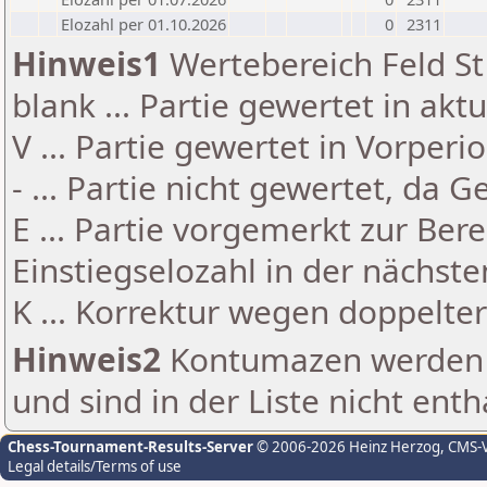
Elozahl per 01.10.2026
0
2311
Hinweis1
Wertebereich Feld St 
blank ... Partie gewertet in akt
V ... Partie gewertet in Vorperi
- ... Partie nicht gewertet, da 
E ... Partie vorgemerkt zur Be
Einstiegselozahl in der nächst
K ... Korrektur wegen doppelt
Hinweis2
Kontumazen werden g
und sind in der Liste nicht enth
Chess-Tournament-Results-Server
© 2006-2026 Heinz Herzog
, CMS-
Legal details/Terms of use