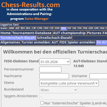
Logged on: Gast
Arabic
ARM
AZE
BIH
BUL
CAT
CHN
CRO
CZE
DEN
ENG
ESP
FAI
FIN
FRA
GER
GRE
INA
I
Home
Tournament-Database
AUT championship
Pictures
F
Turnierschach-Elozahl
Schnellschach-Elozahl
Allgemeines
Turnier anmelden: AUT
FIDE
Spieler anmelden
Elo AU
Willkommen bei den offiziellen Turnierscha
FIDE-Elolisten Stand
AUT-Elolisten Stand
13.945
Personennummer
Nachname
Vorname
Ebene
Bundesland
Spgem./Kreis/Verein
Nur "österreichische" Spieler (Land=A