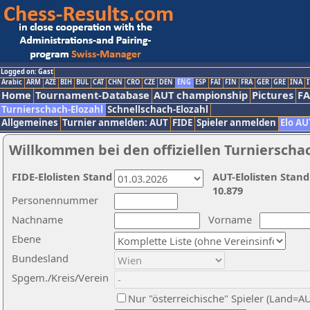
Logged on: Gast
Arabic
ARM
AZE
BIH
BUL
CAT
CHN
CRO
CZE
DEN
ENG
ESP
FAI
FIN
FRA
GER
GRE
INA
I
Home
Tournament-Database
AUT championship
Pictures
F
Turnierschach-Elozahl
Schnellschach-Elozahl
Allgemeines
Turnier anmelden: AUT
FIDE
Spieler anmelden
Elo AU
Willkommen bei den offiziellen Turnierscha
FIDE-Elolisten Stand
AUT-Elolisten Stand
10.879
Personennummer
Nachname
Vorname
Ebene
Bundesland
Spgem./Kreis/Verein
Nur "österreichische" Spieler (Land=A