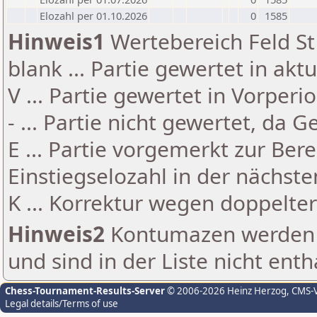
Elozahl per 01.10.2026
0
1585
Hinweis1
Wertebereich Feld St 
blank ... Partie gewertet in akt
V ... Partie gewertet in Vorperi
- ... Partie nicht gewertet, da 
E ... Partie vorgemerkt zur Be
Einstiegselozahl in der nächst
K ... Korrektur wegen doppelt
Hinweis2
Kontumazen werden g
und sind in der Liste nicht enth
Chess-Tournament-Results-Server
© 2006-2026 Heinz Herzog
, CMS-
Legal details/Terms of use