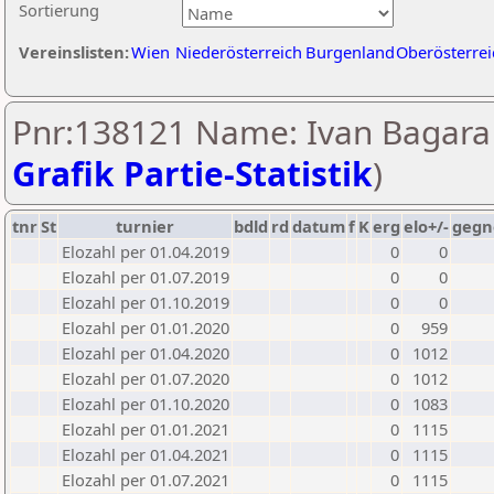
Sortierung
Vereinslisten:
Wien
Niederösterreich
Burgenland
Oberösterrei
Pnr:138121 Name: Ivan Bagara 
Grafik Partie-Statistik
)
tnr
St
turnier
bdld
rd
datum
f
K
erg
elo+/-
gegn
Elozahl per 01.04.2019
0
0
Elozahl per 01.07.2019
0
0
Elozahl per 01.10.2019
0
0
Elozahl per 01.01.2020
0
959
Elozahl per 01.04.2020
0
1012
Elozahl per 01.07.2020
0
1012
Elozahl per 01.10.2020
0
1083
Elozahl per 01.01.2021
0
1115
Elozahl per 01.04.2021
0
1115
Elozahl per 01.07.2021
0
1115