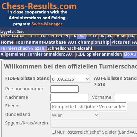
Logged on: Gast
Arabic
ARM
AZE
BIH
BUL
CAT
CHN
CRO
CZE
DEN
ENG
ESP
FAI
FIN
FRA
GER
GRE
INA
I
Home
Tournament-Database
AUT championship
Pictures
F
Turnierschach-Elozahl
Schnellschach-Elozahl
Allgemeines
Turnier anmelden: AUT
FIDE
Spieler anmelden
Elo AU
Willkommen bei den offiziellen Turnierscha
FIDE-Elolisten Stand
AUT-Elolisten Stand
7.518
Personennummer
Nachname
Vorname
Ebene
Bundesland
Spgem./Kreis/Verein
Nur "österreichische" Spieler (Land=A