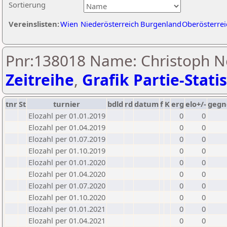
Sortierung
Vereinslisten:
Wien
Niederösterreich
Burgenland
Oberösterrei
Pnr:138018 Name: Christoph 
Zeitreihe
,
Grafik Partie-Statis
tnr
St
turnier
bdld
rd
datum
f
K
erg
elo+/-
gegn
Elozahl per 01.01.2019
0
0
Elozahl per 01.04.2019
0
0
Elozahl per 01.07.2019
0
0
Elozahl per 01.10.2019
0
0
Elozahl per 01.01.2020
0
0
Elozahl per 01.04.2020
0
0
Elozahl per 01.07.2020
0
0
Elozahl per 01.10.2020
0
0
Elozahl per 01.01.2021
0
0
Elozahl per 01.04.2021
0
0