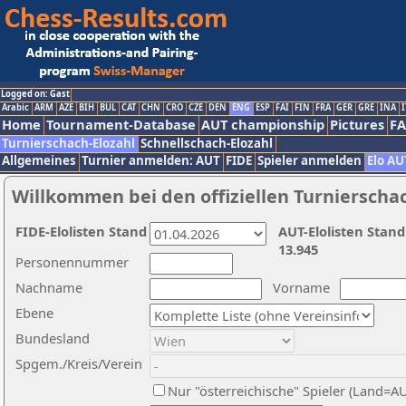
Logged on: Gast
Arabic
ARM
AZE
BIH
BUL
CAT
CHN
CRO
CZE
DEN
ENG
ESP
FAI
FIN
FRA
GER
GRE
INA
I
Home
Tournament-Database
AUT championship
Pictures
F
Turnierschach-Elozahl
Schnellschach-Elozahl
Allgemeines
Turnier anmelden: AUT
FIDE
Spieler anmelden
Elo AU
Willkommen bei den offiziellen Turnierscha
FIDE-Elolisten Stand
AUT-Elolisten Stand
13.945
Personennummer
Nachname
Vorname
Ebene
Bundesland
Spgem./Kreis/Verein
Nur "österreichische" Spieler (Land=A