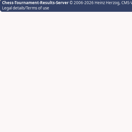
Chess-Tournament-Results-Server
© 2006-2026 Heinz Herzog
, CMS-
Legal details/Terms of use