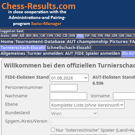
Logged on: Gast
Arabic
ARM
AZE
BIH
BUL
CAT
CHN
CRO
CZE
DEN
ENG
ESP
FAI
FIN
FRA
GER
GRE
INA
I
Home
Tournament-Database
AUT championship
Pictures
F
Turnierschach-Elozahl
Schnellschach-Elozahl
Allgemeines
Turnier anmelden: AUT
FIDE
Spieler anmelden
Elo AU
Willkommen bei den offiziellen Turnierscha
FIDE-Elolisten Stand
AUT-Elolisten Stand
6.936
Personennummer
Nachname
Vorname
Ebene
Bundesland
Spgem./Kreis/Verein
Nur "österreichische" Spieler (Land=A