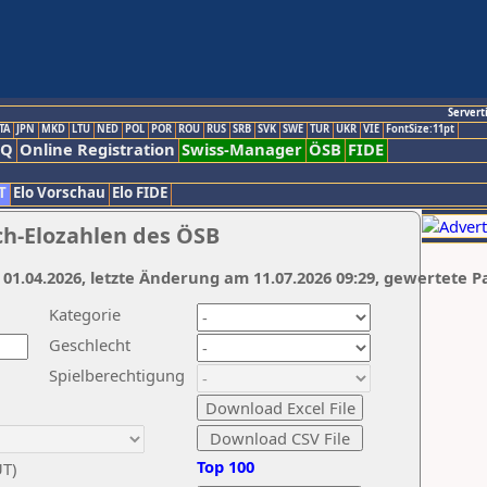
Servert
TA
JPN
MKD
LTU
NED
POL
POR
ROU
RUS
SRB
SVK
SWE
TUR
UKR
VIE
FontSize:11pt
AQ
Online Registration
Swiss-Manager
ÖSB
FIDE
T
Elo Vorschau
Elo FIDE
ch-Elozahlen des ÖSB
 01.04.2026, letzte Änderung am 11.07.2026 09:29, gewertete P
Kategorie
Geschlecht
Spielberechtigung
Top 100
UT)