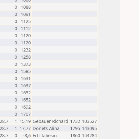
0
1088
0
1091
0
1125
0
1112
0
1120
0
1120
0
1232
0
1258
0
1373
0
1585
0
1631
0
1637
0
1652
0
1652
0
1692
0
1707
28.7
1
15,19
Gebauer Richard
1732
103527
28.7
1
17,77
Donets Alina
1795
143095
28.7
0
-8,6
Ertl Taliesin
1860
144284