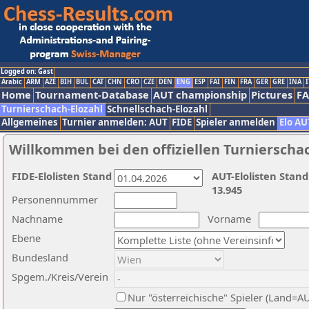
Logged on: Gast
Arabic
ARM
AZE
BIH
BUL
CAT
CHN
CRO
CZE
DEN
ENG
ESP
FAI
FIN
FRA
GER
GRE
INA
I
Home
Tournament-Database
AUT championship
Pictures
F
Turnierschach-Elozahl
Schnellschach-Elozahl
Allgemeines
Turnier anmelden: AUT
FIDE
Spieler anmelden
Elo AU
Willkommen bei den offiziellen Turnierscha
FIDE-Elolisten Stand
AUT-Elolisten Stand
13.945
Personennummer
Nachname
Vorname
Ebene
Bundesland
Spgem./Kreis/Verein
Nur "österreichische" Spieler (Land=A