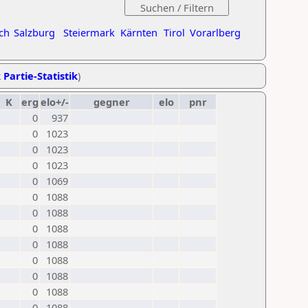
ch
Salzburg
Steiermark
Kärnten
Tirol
Vorarlberg
 Partie-Statistik
)
K
erg
elo+/-
gegner
elo
pnr
0
937
0
1023
0
1023
0
1023
0
1069
0
1088
0
1088
0
1088
0
1088
0
1088
0
1088
0
1088
0
1088