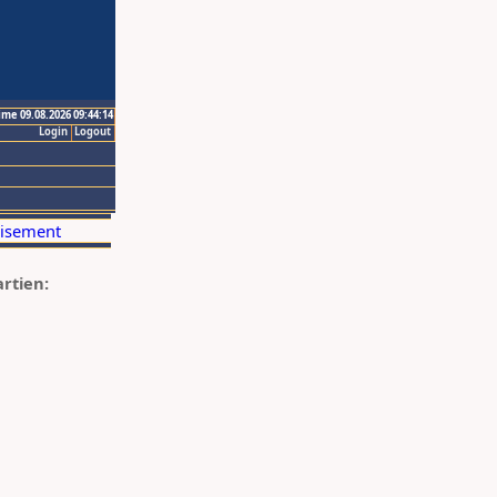
ime 09.08.2026 09:44:14
Login
Logout
artien: