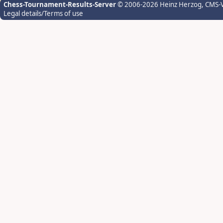
Chess-Tournament-Results-Server
© 2006-2026 Heinz Herzog
, CMS-
Legal details/Terms of use