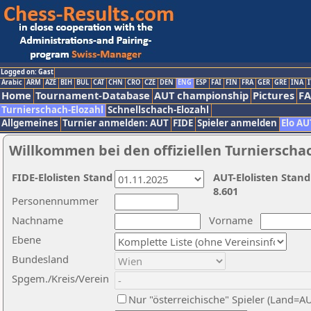
Logged on: Gast
Arabic
ARM
AZE
BIH
BUL
CAT
CHN
CRO
CZE
DEN
ENG
ESP
FAI
FIN
FRA
GER
GRE
INA
I
Home
Tournament-Database
AUT championship
Pictures
F
Turnierschach-Elozahl
Schnellschach-Elozahl
Allgemeines
Turnier anmelden: AUT
FIDE
Spieler anmelden
Elo AU
Willkommen bei den offiziellen Turnierscha
FIDE-Elolisten Stand
AUT-Elolisten Stand
8.601
Personennummer
Nachname
Vorname
Ebene
Bundesland
Spgem./Kreis/Verein
Nur "österreichische" Spieler (Land=A