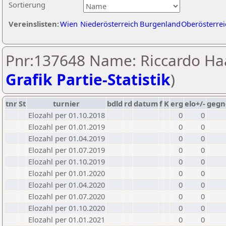
Sortierung
Vereinslisten:
Wien
Niederösterreich
Burgenland
Oberösterrei
Pnr:137648 Name: Riccardo Haa
Grafik Partie-Statistik
)
tnr
St
turnier
bdld
rd
datum
f
K
erg
elo+/-
gegn
Elozahl per 01.10.2018
0
0
Elozahl per 01.01.2019
0
0
Elozahl per 01.04.2019
0
0
Elozahl per 01.07.2019
0
0
Elozahl per 01.10.2019
0
0
Elozahl per 01.01.2020
0
0
Elozahl per 01.04.2020
0
0
Elozahl per 01.07.2020
0
0
Elozahl per 01.10.2020
0
0
Elozahl per 01.01.2021
0
0