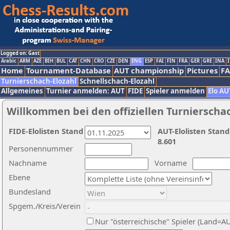
Logged on: Gast
Arabic
ARM
AZE
BIH
BUL
CAT
CHN
CRO
CZE
DEN
ENG
ESP
FAI
FIN
FRA
GER
GRE
INA
I
Home
Tournament-Database
AUT championship
Pictures
F
Turnierschach-Elozahl
Schnellschach-Elozahl
Allgemeines
Turnier anmelden: AUT
FIDE
Spieler anmelden
Elo AU
Willkommen bei den offiziellen Turnierscha
FIDE-Elolisten Stand
AUT-Elolisten Stand
8.601
Personennummer
Nachname
Vorname
Ebene
Bundesland
Spgem./Kreis/Verein
Nur "österreichische" Spieler (Land=A