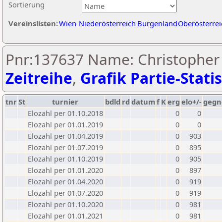
Sortierung
Vereinslisten:
Wien
Niederösterreich
Burgenland
Oberösterrei
Pnr:137637 Name: Christopher
Zeitreihe
,
Grafik Partie-Statis
tnr
St
turnier
bdld
rd
datum
f
K
erg
elo+/-
gegn
Elozahl per 01.10.2018
0
0
Elozahl per 01.01.2019
0
0
Elozahl per 01.04.2019
0
903
Elozahl per 01.07.2019
0
895
Elozahl per 01.10.2019
0
905
Elozahl per 01.01.2020
0
897
Elozahl per 01.04.2020
0
919
Elozahl per 01.07.2020
0
919
Elozahl per 01.10.2020
0
981
Elozahl per 01.01.2021
0
981