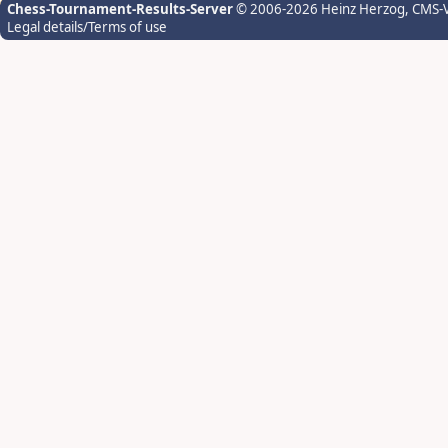
Chess-Tournament-Results-Server
© 2006-2026 Heinz Herzog
, CMS-
Legal details/Terms of use