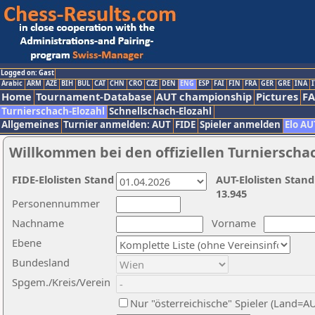
Logged on: Gast
Arabic
ARM
AZE
BIH
BUL
CAT
CHN
CRO
CZE
DEN
ENG
ESP
FAI
FIN
FRA
GER
GRE
INA
I
Home
Tournament-Database
AUT championship
Pictures
F
Turnierschach-Elozahl
Schnellschach-Elozahl
Allgemeines
Turnier anmelden: AUT
FIDE
Spieler anmelden
Elo AU
Willkommen bei den offiziellen Turnierscha
FIDE-Elolisten Stand
AUT-Elolisten Stand
13.945
Personennummer
Nachname
Vorname
Ebene
Bundesland
Spgem./Kreis/Verein
Nur "österreichische" Spieler (Land=A