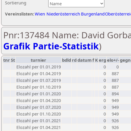
Sortierung
Vereinslisten:
Wien
Niederösterreich
Burgenland
Oberösterrei
Pnr:137484 Name: David Gorba
Grafik Partie-Statistik
)
tnr
St
turnier
bdld
rd
datum
f
K
erg
elo+/-
gegn
Elozahl per 01.01.2019
0
0
Elozahl per 01.04.2019
0
887
Elozahl per 01.07.2019
0
887
Elozahl per 01.10.2019
0
887
Elozahl per 01.01.2020
0
894
Elozahl per 01.04.2020
0
949
Elozahl per 01.07.2020
0
949
Elozahl per 01.10.2020
0
949
Elozahl per 01.01.2021
0
926
Elozahl per 01.04.2021
0
926