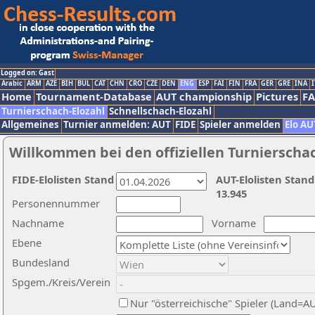
Logged on: Gast
Arabic
ARM
AZE
BIH
BUL
CAT
CHN
CRO
CZE
DEN
ENG
ESP
FAI
FIN
FRA
GER
GRE
INA
I
Home
Tournament-Database
AUT championship
Pictures
F
Turnierschach-Elozahl
Schnellschach-Elozahl
Allgemeines
Turnier anmelden: AUT
FIDE
Spieler anmelden
Elo AU
Willkommen bei den offiziellen Turnierscha
FIDE-Elolisten Stand
AUT-Elolisten Stand
13.945
Personennummer
Nachname
Vorname
Ebene
Bundesland
Spgem./Kreis/Verein
Nur "österreichische" Spieler (Land=A