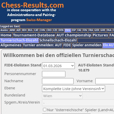
Logged on: Gast
Arabic
ARM
AZE
BIH
BUL
CAT
CHN
CRO
CZE
DEN
ENG
ESP
FAI
FIN
FRA
GER
GRE
INA
I
Home
Tournament-Database
AUT championship
Pictures
F
Turnierschach-Elozahl
Schnellschach-Elozahl
Allgemeines
Turnier anmelden: AUT
FIDE
Spieler anmelden
Elo AU
Willkommen bei den offiziellen Turnierscha
FIDE-Elolisten Stand
AUT-Elolisten Stand
10.879
Personennummer
Nachname
Vorname
Ebene
Bundesland
Spgem./Kreis/Verein
Nur "österreichische" Spieler (Land=A