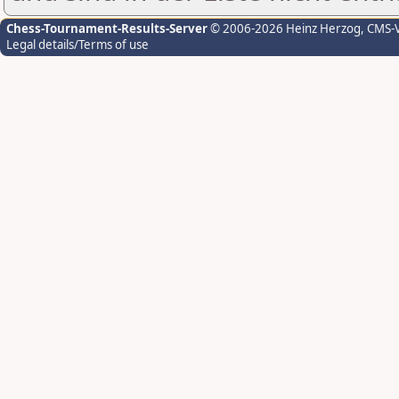
Chess-Tournament-Results-Server
© 2006-2026 Heinz Herzog
, CMS-
Legal details/Terms of use