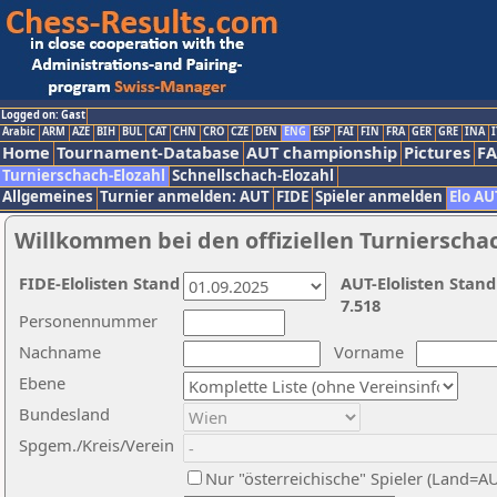
Logged on: Gast
Arabic
ARM
AZE
BIH
BUL
CAT
CHN
CRO
CZE
DEN
ENG
ESP
FAI
FIN
FRA
GER
GRE
INA
I
Home
Tournament-Database
AUT championship
Pictures
F
Turnierschach-Elozahl
Schnellschach-Elozahl
Allgemeines
Turnier anmelden: AUT
FIDE
Spieler anmelden
Elo AU
Willkommen bei den offiziellen Turnierscha
FIDE-Elolisten Stand
AUT-Elolisten Stand
7.518
Personennummer
Nachname
Vorname
Ebene
Bundesland
Spgem./Kreis/Verein
Nur "österreichische" Spieler (Land=A