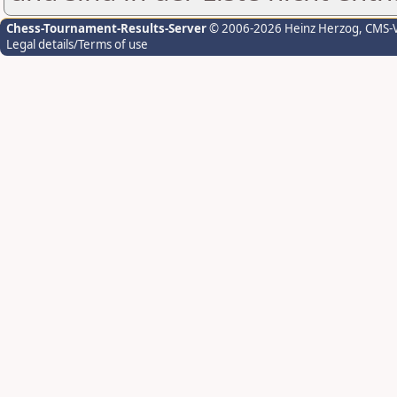
Chess-Tournament-Results-Server
© 2006-2026 Heinz Herzog
, CMS-
Legal details/Terms of use