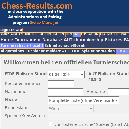
Logged on: Gast
Arabic
ARM
AZE
BIH
BUL
CAT
CHN
CRO
CZE
DEN
ENG
ESP
FAI
FIN
FRA
GER
GRE
INA
I
Home
Tournament-Database
AUT championship
Pictures
F
Turnierschach-Elozahl
Schnellschach-Elozahl
Allgemeines
Turnier anmelden: AUT
FIDE
Spieler anmelden
Elo AU
Willkommen bei den offiziellen Turnierscha
FIDE-Elolisten Stand
AUT-Elolisten Stand
13.945
Personennummer
Nachname
Vorname
Ebene
Bundesland
Spgem./Kreis/Verein
Nur "österreichische" Spieler (Land=A