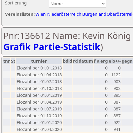
Sortierung
Vereinslisten:
Wien
Niederösterreich
Burgenland
Oberösterrei
Pnr:136612 Name: Kevin König 
Grafik Partie-Statistik
)
tnr
St
turnier
bdld
rd
datum
f
K
erg
elo+/-
gegn
Elozahl per 01.01.2018
0
0
Elozahl per 01.04.2018
0
1122
Elozahl per 01.07.2018
0
903
Elozahl per 01.10.2018
0
903
Elozahl per 01.01.2019
0
895
Elozahl per 01.04.2019
0
887
Elozahl per 01.07.2019
0
887
Elozahl per 01.10.2019
0
887
Elozahl per 01.01.2020
0
922
Elozahl per 01.04.2020
0
941