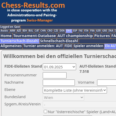
Logged on: Gast
Arabic
ARM
AZE
BIH
BUL
CAT
CHN
CRO
CZE
DEN
ENG
ESP
FAI
FIN
FRA
GER
GRE
INA
I
Home
Tournament-Database
AUT championship
Pictures
F
Turnierschach-Elozahl
Schnellschach-Elozahl
Allgemeines
Turnier anmelden: AUT
FIDE
Spieler anmelden
Elo AU
Willkommen bei den offiziellen Turnierscha
FIDE-Elolisten Stand
AUT-Elolisten Stand
7.518
Personennummer
Nachname
Vorname
Ebene
Bundesland
Spgem./Kreis/Verein
Nur "österreichische" Spieler (Land=A