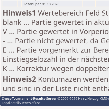
Elozahl per 01.10.2026
Hinweis1
Wertebereich Feld St 
blank ... Partie gewertet in akt
V ... Partie gewertet in Vorperi
- ... Partie nicht gewertet, da 
E ... Partie vorgemerkt zur Be
Einstiegselozahl in der nächst
K ... Korrektur wegen doppelt
Hinweis2
Kontumazen werden g
und sind in der Liste nicht enth
Chess-Tournament-Results-Server
© 2006-2026 Heinz Herzog
, CMS-
Legal details/Terms of use