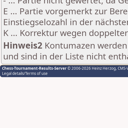
- ... Partie nicht gewertet, da 
E ... Partie vorgemerkt zur Be
Einstiegselozahl in der nächst
K ... Korrektur wegen doppelt
Hinweis2
Kontumazen werden g
und sind in der Liste nicht enth
Chess-Tournament-Results-Server
© 2006-2026 Heinz Herzog
, CMS-
Legal details/Terms of use