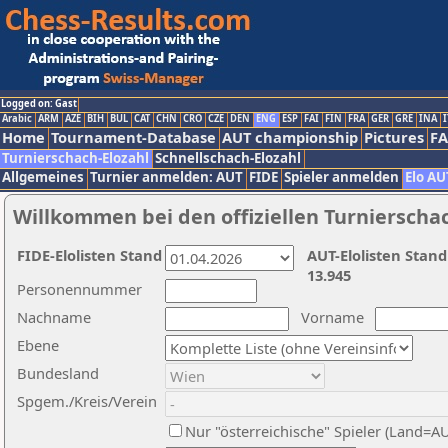
Logged on: Gast
Arabic
ARM
AZE
BIH
BUL
CAT
CHN
CRO
CZE
DEN
ENG
ESP
FAI
FIN
FRA
GER
GRE
INA
I
Home
Tournament-Database
AUT championship
Pictures
F
Turnierschach-Elozahl
Schnellschach-Elozahl
Allgemeines
Turnier anmelden: AUT
FIDE
Spieler anmelden
Elo AU
Willkommen bei den offiziellen Turnierscha
FIDE-Elolisten Stand
AUT-Elolisten Stand
13.945
Personennummer
Nachname
Vorname
Ebene
Bundesland
Spgem./Kreis/Verein
Nur "österreichische" Spieler (Land=A