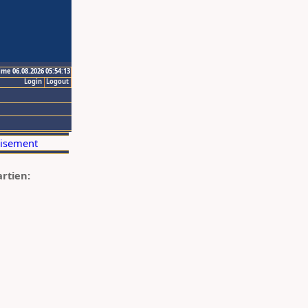
ime 06.08.2026 05:54:13
Login
Logout
artien: