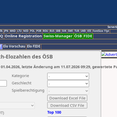
Servert
TA
JPN
MKD
LTU
NED
POL
POR
ROU
RUS
SRB
SVK
SWE
TUR
UKR
VIE
FontSize:11pt
AQ
Online Registration
Swiss-Manager
ÖSB
FIDE
T
Elo Vorschau
Elo FIDE
ch-Elozahlen des ÖSB
 01.04.2026, letzte Änderung am 11.07.2026 09:29, gewertete P
Kategorie
Geschlecht
Spielberechtigung
Top 100
UT)