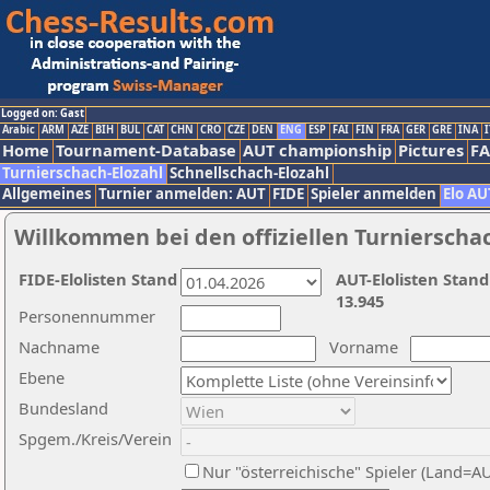
Logged on: Gast
Arabic
ARM
AZE
BIH
BUL
CAT
CHN
CRO
CZE
DEN
ENG
ESP
FAI
FIN
FRA
GER
GRE
INA
I
Home
Tournament-Database
AUT championship
Pictures
F
Turnierschach-Elozahl
Schnellschach-Elozahl
Allgemeines
Turnier anmelden: AUT
FIDE
Spieler anmelden
Elo AU
Willkommen bei den offiziellen Turnierscha
FIDE-Elolisten Stand
AUT-Elolisten Stand
13.945
Personennummer
Nachname
Vorname
Ebene
Bundesland
Spgem./Kreis/Verein
Nur "österreichische" Spieler (Land=A