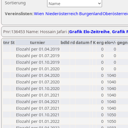
Sortierung
Vereinslisten:
Wien
Niederösterreich
Burgenland
Oberösterrei
Pnr:136453 Name: Hossain Jafari (
Grafik Elo-Zeitreihe
,
Grafik P
tnr
St
turnier
bdld
rd
datum
f
K
erg
elo+/-
gegn
Elozahl per 01.04.2019
0
0
Elozahl per 01.07.2019
0
0
Elozahl per 01.10.2019
0
0
Elozahl per 01.01.2020
0
0
Elozahl per 01.04.2020
0
1040
Elozahl per 01.07.2020
0
1040
Elozahl per 01.10.2020
0
1040
Elozahl per 01.01.2021
0
1040
Elozahl per 01.04.2021
0
1040
Elozahl per 01.07.2021
0
1040
Elozahl per 01.10.2021
0
1050
Elozahl per 01.01.2022
0
1050
Elozahl per 01.04.2022
0
1033