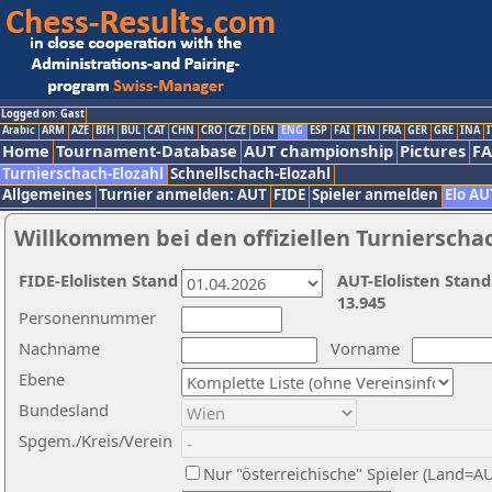
Logged on: Gast
Arabic
ARM
AZE
BIH
BUL
CAT
CHN
CRO
CZE
DEN
ENG
ESP
FAI
FIN
FRA
GER
GRE
INA
I
Home
Tournament-Database
AUT championship
Pictures
F
Turnierschach-Elozahl
Schnellschach-Elozahl
Allgemeines
Turnier anmelden: AUT
FIDE
Spieler anmelden
Elo AU
Willkommen bei den offiziellen Turnierscha
FIDE-Elolisten Stand
AUT-Elolisten Stand
13.945
Personennummer
Nachname
Vorname
Ebene
Bundesland
Spgem./Kreis/Verein
Nur "österreichische" Spieler (Land=A