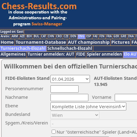
Logged on: Gast
Arabic
ARM
AZE
BIH
BUL
CAT
CHN
CRO
CZE
DEN
ENG
ESP
FAI
FIN
FRA
GER
GRE
INA
I
Home
Tournament-Database
AUT championship
Pictures
F
Turnierschach-Elozahl
Schnellschach-Elozahl
Allgemeines
Turnier anmelden: AUT
FIDE
Spieler anmelden
Elo AU
Willkommen bei den offiziellen Turnierscha
FIDE-Elolisten Stand
AUT-Elolisten Stand
13.945
Personennummer
Nachname
Vorname
Ebene
Bundesland
Spgem./Kreis/Verein
Nur "österreichische" Spieler (Land=A