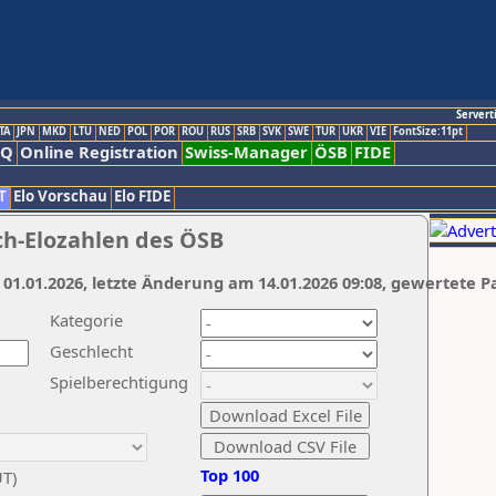
Servert
TA
JPN
MKD
LTU
NED
POL
POR
ROU
RUS
SRB
SVK
SWE
TUR
UKR
VIE
FontSize:11pt
AQ
Online Registration
Swiss-Manager
ÖSB
FIDE
T
Elo Vorschau
Elo FIDE
ch-Elozahlen des ÖSB
 01.01.2026, letzte Änderung am 14.01.2026 09:08, gewertete P
Kategorie
Geschlecht
Spielberechtigung
Top 100
UT)