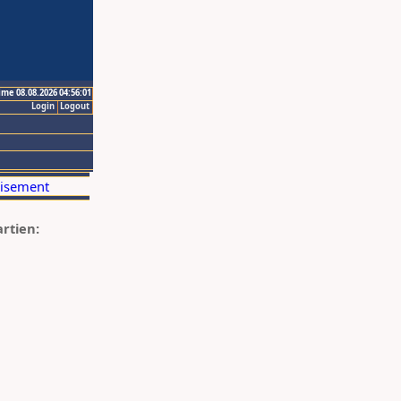
ime 08.08.2026 04:56:01
Login
Logout
artien: