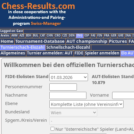
Logged on: Gast
Arabic
ARM
AZE
BIH
BUL
CAT
CHN
CRO
CZE
DEN
ENG
ESP
FAI
FIN
FRA
GER
GRE
INA
I
Home
Tournament-Database
AUT championship
Pictures
F
Turnierschach-Elozahl
Schnellschach-Elozahl
Allgemeines
Turnier anmelden: AUT
FIDE
Spieler anmelden
Elo AU
Willkommen bei den offiziellen Turnierscha
FIDE-Elolisten Stand
AUT-Elolisten Stand
10.879
Personennummer
Nachname
Vorname
Ebene
Bundesland
Spgem./Kreis/Verein
Nur "österreichische" Spieler (Land=A