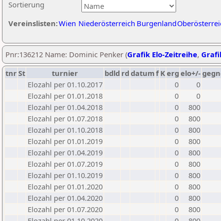
Sortierung
Vereinslisten:
Wien
Niederösterreich
Burgenland
Oberösterrei
Pnr:136212 Name: Dominic Penker (
Grafik Elo-Zeitreihe
,
Grafi
tnr
St
turnier
bdld
rd
datum
f
K
erg
elo+/-
gegn
Elozahl per 01.10.2017
0
0
Elozahl per 01.01.2018
0
0
Elozahl per 01.04.2018
0
800
Elozahl per 01.07.2018
0
800
Elozahl per 01.10.2018
0
800
Elozahl per 01.01.2019
0
800
Elozahl per 01.04.2019
0
800
Elozahl per 01.07.2019
0
800
Elozahl per 01.10.2019
0
800
Elozahl per 01.01.2020
0
800
Elozahl per 01.04.2020
0
800
Elozahl per 01.07.2020
0
800
Elozahl per 01.10.2020
0
800